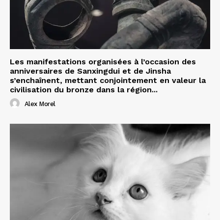
Les manifestations organisées à l’occasion des
anniversaires de Sanxingdui et de Jinsha
s’enchaînent, mettant conjointement en valeur la
civilisation du bronze dans la région...
Alex Morel