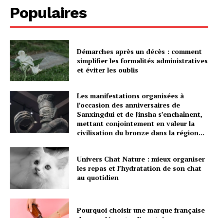
Populaires
Démarches après un décès : comment
simplifier les formalités administratives
et éviter les oublis
Les manifestations organisées à
l’occasion des anniversaires de
Sanxingdui et de Jinsha s’enchaînent,
mettant conjointement en valeur la
civilisation du bronze dans la région...
Univers Chat Nature : mieux organiser
les repas et l’hydratation de son chat
au quotidien
Pourquoi choisir une marque française