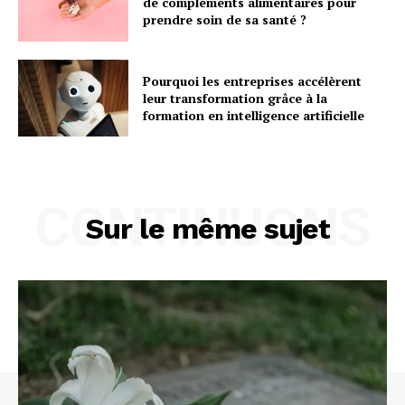
de compléments alimentaires pour
prendre soin de sa santé ?
Pourquoi les entreprises accélèrent
leur transformation grâce à la
formation en intelligence artificielle
CONTINUONS
Sur le même sujet