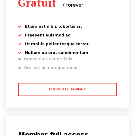
Gratuit
/ forever
Etiam est nibh, lobortis sit
Praesent euismod ac
Ut mollis pellentesque tortor
Nullam eu erat condimentum
Donec quis est ac felis
Orci varius natoque dolor
CHOISIR LE FORFAIT
Member full access