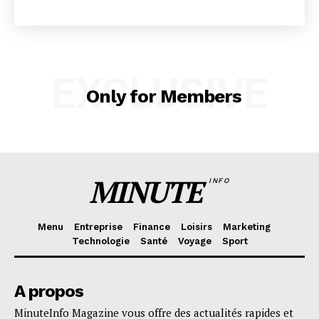
EXCLUSIVE
Only for Members
SUBSCRIBE NOW
Company
MINUTE
INFO
About
Menu
Entreprise
Finance
Loisirs
Marketing
Contact us
Technologie
Santé
Voyage
Sport
Subscription Plans
My account
A propos
MinuteInfo Magazine vous offre des actualités rapides et