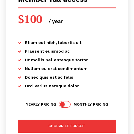
$
100
/ year
placeholder text
Etiam est nibh, lobortis sit
Praesent euismod ac
Ut mollis pellentesque tortor
Nullam eu erat condimentum
Donec quis est ac felis
Orci varius natoque dolor
News Week
Magazine PRO
YEARLY PRICING
MONTHLY PRICING
CHOISIR LE FORFAIT