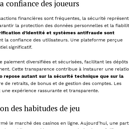
e la confiance des joueurs
tions financières sont fréquentes, la sécurité représent
rantir la protection des données personnelles et la fiabili
ification d’identité et systèmes antifraude sont
ent la confiance des utilisateurs. Une plateforme perçue
l significatif.
paiement diversifiées et sécurisées, facilitant les dépôts
tement. Cette transparence contribue à instaurer une relati
no repose autant sur la sécurité technique que sur la
 de retraits, de bonus et de gestion des comptes. Les
nt une expérience rassurante et transparente.
ion des habitudes de jeu
mé le marché des casinos en ligne. Aujourd’hui, une part