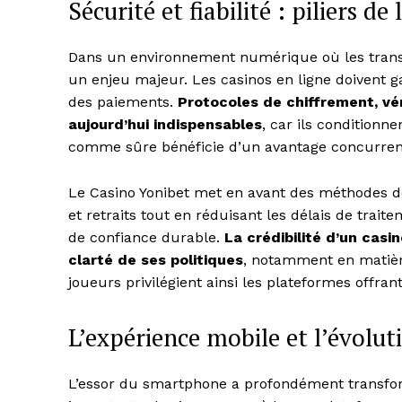
Sécurité et fiabilité : piliers d
Dans un environnement numérique où les transac
un enjeu majeur. Les casinos en ligne doivent ga
des paiements.
Protocoles de chiffrement, vér
aujourd’hui indispensables
, car ils conditionn
comme sûre bénéficie d’un avantage concurrentie
Le Casino Yonibet met en avant des méthodes de 
et retraits tout en réduisant les délais de trai
de confiance durable.
La crédibilité d’un casi
clarté de ses politiques
, notamment en matière
joueurs privilégient ainsi les plateformes offra
L’expérience mobile et l’évolut
L’essor du smartphone a profondément transfor