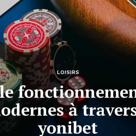
LOISIRS
e fonctionnemen
odernes à traver
yonibet