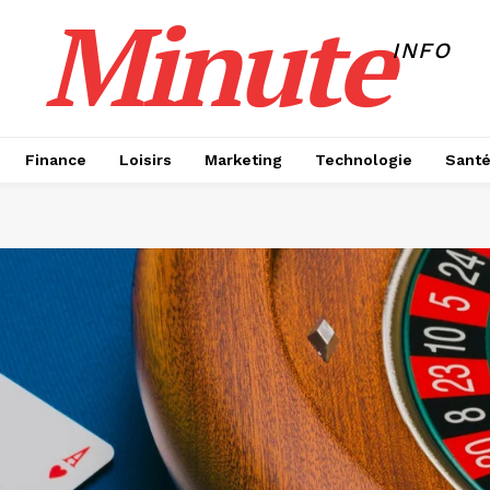
Minute
INFO
Finance
Loisirs
Marketing
Technologie
Sant