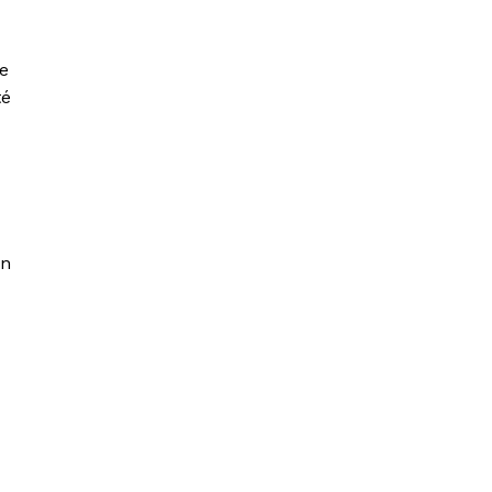
e
té
on