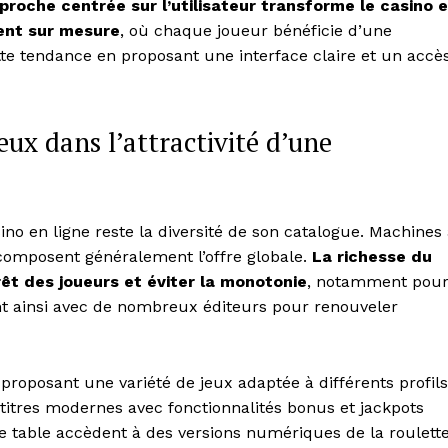
proche centrée sur l’utilisateur transforme le casino 
ment sur mesure
, où chaque joueur bénéficie d’une
ette tendance en proposant une interface claire et un accè
ux dans l’attractivité d’une
ino en ligne reste la diversité de son catalogue. Machines
x composent généralement l’offre globale.
La richesse du
rêt des joueurs et éviter la monotonie
, notamment pou
Week
rent ainsi avec de nombreux éditeurs pour renouveler
e PRO
Company
n proposant une variété de jeux adaptée à différents profils
titres modernes avec fonctionnalités bonus et jackpots
About
de table accèdent à des versions numériques de la roulette