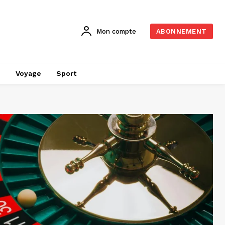
Mon compte
ABONNEMENT
é
Voyage
Sport