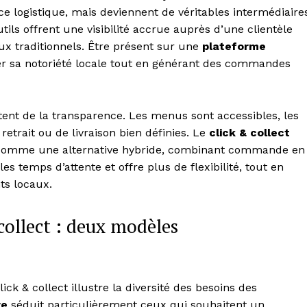
ce logistique, mais deviennent de véritables intermédiaire
tils offrent une visibilité accrue auprès d’une clientèle
aux traditionnels. Être présent sur une
plateforme
er sa notoriété locale tout en générant des commandes
tent de la transparence. Les menus sont accessibles, les
retrait ou de livraison bien définies. Le
click & collect
comme une alternative hybride, combinant commande en
les temps d’attente et offre plus de flexibilité, tout en
ts locaux.
Week
e PRO
 collect : deux modèles
Company
ick & collect illustre la diversité des besoins des
About
ve
séduit particulièrement ceux qui souhaitent un