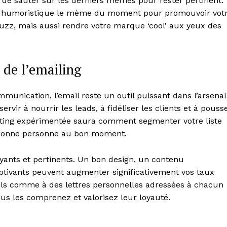
 de sauter sur les derniers memes pour rester pertinent.
e humoristique le mème du moment pour promouvoir vot
buzz, mais aussi rendre votre marque ‘cool’ aux yeux des
 de l’emailing
nication, l’email reste un outil puissant dans l’arsenal
ir à nourrir les leads, à fidéliser les clients et à pouss
ting expérimentée saura comment segmenter votre liste
a bonne personne au bon moment.
ayants et pertinents. Un bon design, un contenu
captivants peuvent augmenter significativement vos taux
ils comme à des lettres personnelles adressées à chacun
us les comprenez et valorisez leur loyauté.