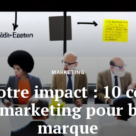
MARKETING
tre impact : 10 c
 marketing pour b
marque