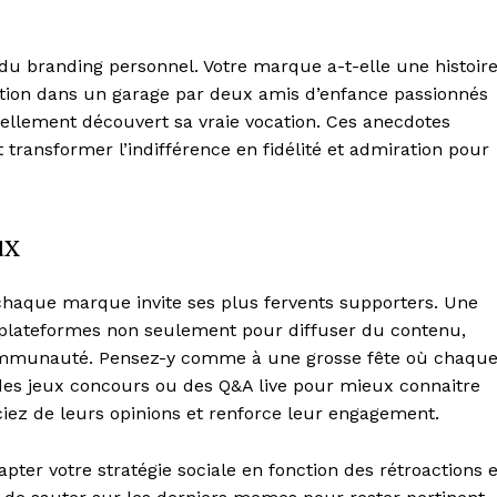
Contact us
Subscription Plans
 du branding personnel. Votre marque a-t-elle une histoir
My account
éation dans un garage par deux amis d’enfance passionnés
ntellement découvert sa vraie vocation. Ces anecdotes
transformer l’indifférence en fidélité et admiration pour
E NOW
ux
haque marque invite ses plus fervents supporters. Une
 plateformes non seulement pour diffuser du contenu,
communauté. Pensez-y comme à une grosse fête où chaqu
des jeux concours ou des Q&A live pour mieux connaitre
iez de leurs opinions et renforce leur engagement.
adapter votre stratégie sociale en fonction des rétroactions e