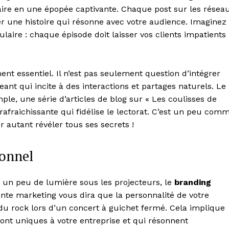
ire en une épopée captivante. Chaque post sur les résea
r une histoire qui résonne avec votre audience. Imaginez
ire : chaque épisode doit laisser vos clients impatients
nt essentiel. Il n’est pas seulement question d’intégrer
nt qui incite à des interactions et partages naturels. Le
ple, une série d’articles de blog sur « Les coulisses de
rafraichissante qui fidélise le lectorat. C’est un peu com
 autant révéler tous ses secrets !
Week
sonnel
e PRO
n peu de lumière sous les projecteurs, le
branding
Company
nte marketing vous dira que la personnalité de votre
du rock lors d’un concert à guichet fermé. Cela implique
About
 sont uniques à votre entreprise et qui résonnent