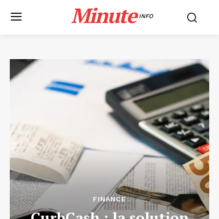
Minute
INFO
FINANCE
CurbCash : la solution