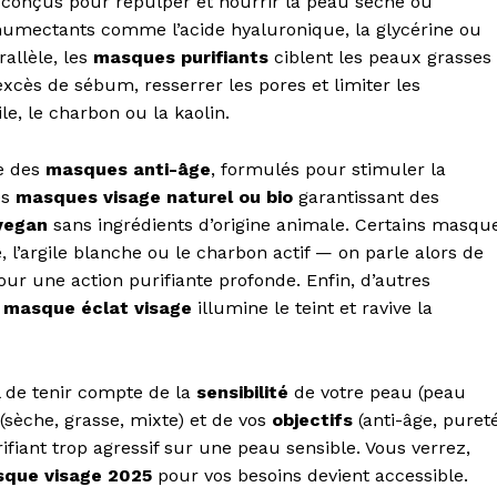
 conçus pour repulper et nourrir la peau sèche ou
humectants comme l’acide hyaluronique, la glycérine ou
rallèle, les
masques purifiants
ciblent les peaux grasses
excès de sébum, resserrer les pores et limiter les
ile, le charbon ou la kaolin.
te des
masques anti-âge
, formulés pour stimuler la
es
masques visage naturel ou bio
garantissant des
vegan
sans ingrédients d’origine animale. Certains masqu
, l’argile blanche ou le charbon actif — on parle alors de
ur une action purifiante profonde. Enfin, d’autres
n
masque éclat visage
illumine le teint et ravive la
al de tenir compte de la
sensibilité
de votre peau (peau
(sèche, grasse, mixte) et de vos
objectifs
(anti-âge, pureté
iant trop agressif sur une peau sensible. Vous verrez,
sque visage 2025
pour vos besoins devient accessible.