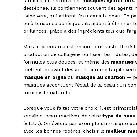
familles, on retrouve les
masques hydratants
,
desséchée. Ils contiennent souvent des agents 
l’aloe vera, qui attirent l’eau dans la peau. En pa
ou à tendance acnéique : ils aident à éliminer l’
brillances, grâce à des ingrédients tels que l’arg
Mais le panorama est encore plus vaste. Il exis
production de collagène ou lisser les ridules, d
formules plus douces, et même des
masques 
mettent en avant des actifs comme l’argile verte
masque en argile
ou
masque au charbon
— po
masques accentuent l’éclat de la peau : un bo
luminosité naturelle.
Lorsque vous faites votre choix, il est primordi
sensible, peau réactive), de votre
type de peau
éclat…). On évitera par exemple un masque purif
avec les bonnes repères, choisir le
meilleur ma