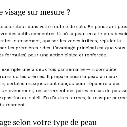
 visage sur mesure ?
célérateur dans votre routine de soin. En pénétrant plu
vre des actifs concentrés là où la peau en a le plus besoi
ater intensément, apaiser les zones irritées, réguler la
r les premières rides. L’avantage principal est que vous
es formules) pour une action ciblée et renforcée.
r exemple une à deux fois par semaine — il complète
rums ou les crèmes. Il prépare aussi la peau à mieux
Week
nfin, certains masques sont conçus pour répondre à des
e PRO
nt un événement, resserrement des pores en cas de pouss
exposition au soleil. En d’autres termes, le masque perme
Company
s du moment.
age selon votre type de peau
About