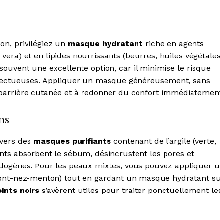
Contact us
Subscription Plans
My account
n, privilégiez un
masque hydratant
riche en agents
vera) et en lipides nourrissants (beurres, huiles végétale
souvent une excellente option, car il minimise le risque
E NOW
espectueuses. Appliquer un masque généreusement, sans
la barrière cutanée et à redonner du confort immédiatemen
ns
 vers des
masques purifiants
contenant de l’argile (verte,
ents absorbent le sébum, désincrustent les pores et
édogènes. Pour les peaux mixtes, vous pouvez appliquer 
ront-nez-menton) tout en gardant un masque hydratant s
ints noirs
s’avèrent utiles pour traiter ponctuellement le