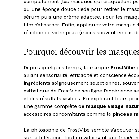
complètement (les masques qui craquellent peuv
ou une éponge douce tiède pour retirer le masq
sérum puis une crème adaptée. Pour les masques
film s’absorber. Enfin, appliquez votre masque
réaction de votre peau (moins souvent en cas de 
Pourquoi découvrir les masques
Depuis quelques temps, la marque
FrostVibe
p
alliant sensorialité, efficacité et conscience éc
ingrédients soigneusement sélectionnés, souven
esthétique de FrostVibe souligne l’expérience s
et des résultats visibles. En explorant leurs p
une gamme complète de
masque visage natur
accessoires concomitants comme le
pinceau m
La philosophie de FrostVibe semble s’appuyer sur
sur la tolérance, tout en valorisant une image m