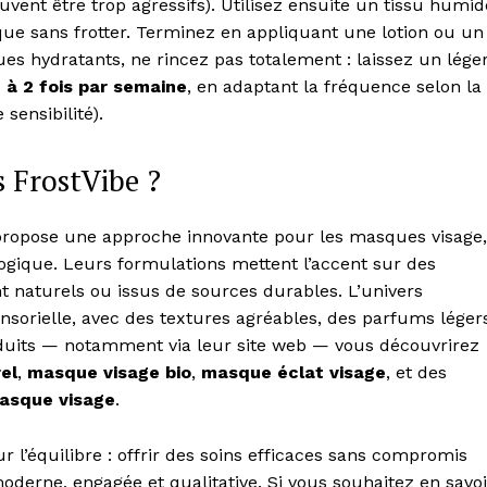
ent être trop agressifs). Utilisez ensuite un tissu humid
ue sans frotter. Terminez en appliquant une lotion ou un
 hydratants, ne rincez pas totalement : laissez un lége
1 à 2 fois par semaine
, en adaptant la fréquence selon la
sensibilité).
 FrostVibe ?
ropose une approche innovante pour les masques visage,
ologique. Leurs formulations mettent l’accent sur des
t naturels ou issus de sources durables. L’univers
ensorielle, avec des textures agréables, des parfums léger
roduits — notamment via leur site web — vous découvrirez
el
,
masque visage bio
,
masque éclat visage
, et des
asque visage
.
 l’équilibre : offrir des soins efficaces sans compromis
oderne, engagée et qualitative. Si vous souhaitez en savoi