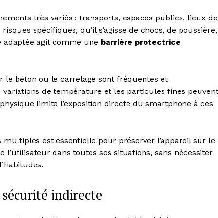
Contact us
ements très variés : transports, espaces publics, lieux de
Subscription Plans
risques spécifiques, qu’il s’agisse de chocs, de poussière,
My account
ue adaptée agit comme une
barrière protectrice
E NOW
 le béton ou le carrelage sont fréquentes et
s variations de température et les particules fines peuven
 physique limite l’exposition directe du smartphone à ces
multiples est essentielle pour préserver l’appareil sur le
’utilisateur dans toutes ses situations, sans nécessiter
’habitudes.
écurité indirecte