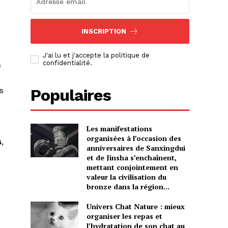
INSCRIPTION
J'ai lu et j'accepte la politique de
confidentialité.
s
s
Populaires
Les manifestations
organisées à l’occasion des
s
,
anniversaires de Sanxingdui
et de Jinsha s’enchaînent,
mettant conjointement en
valeur la civilisation du
bronze dans la région...
é
Univers Chat Nature : mieux
organiser les repas et
l’hydratation de son chat au