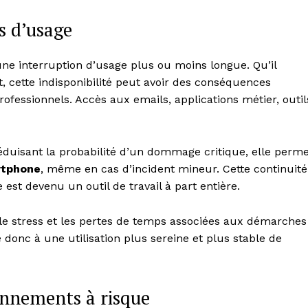
s d’usage
 interruption d’usage plus ou moins longue. Qu’il
 cette indisponibilité peut avoir des conséquences
ofessionnels. Accès aux emails, applications métier, outil
réduisant la probabilité d’un dommage critique, elle perm
artphone
, même en cas d’incident mineur. Cette continuité
est devenu un outil de travail à part entière.
Week
e PRO
e le stress et les pertes de temps associées aux démarches
 donc à une utilisation plus sereine et plus stable de
Company
onnements à risque
About