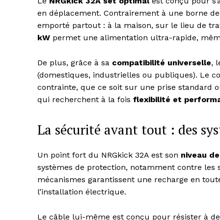
Le
NRGkick 32A set optimal
est conçu pour s’
en déplacement. Contrairement à une borne de 
emporté partout : à la maison, sur le lieu de t
kW
permet une alimentation ultra-rapide, même
De plus, grâce à sa
compatibilité universelle
, 
(domestiques, industrielles ou publiques). Le c
contrainte, que ce soit sur une prise standard o
qui recherchent à la fois
flexibilité et perfor
La sécurité avant tout : des sy
Un point fort du NRGkick 32A est son
niveau de
systèmes de protection, notamment contre les su
mécanismes garantissent une recharge en toute 
l’installation électrique.
Le câble lui-même est conçu pour résister à de