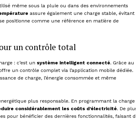
 utilisé même sous la pluie ou dans des environnements
température
assure également une charge stable, évitant
k se positionne comme une référence en matière de
our un contrôle total
harge : c’est un
système intelligent connecté
. Grâce au
 offre un contrôle complet via l’application mobile dédiée.
 puissance de charge, l’énergie consommée et même
Week
e PRO
n énergétique plus responsable. En programmant la charge
éduire considérablement les coûts d’électricité
. De plu
Company
 pour bénéficier des dernières fonctionnalités, faisant 
About