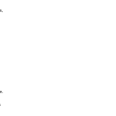
s,
e.
s