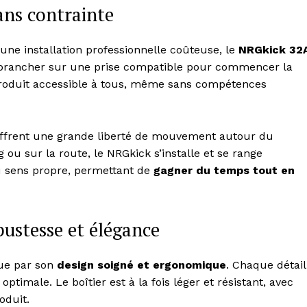
Contact us
sans contrainte
Subscription Plans
My account
ne installation professionnelle coûteuse, le
NRGkick 32
 le brancher sur une prise compatible pour commencer la
e produit accessible à tous, même sans compétences
E NOW
offrent une grande liberté de mouvement autour du
 ou sur la route, le NRGkick s’installe et se range
au sens propre, permettant de
gagner du temps tout en
bustesse et élégance
gue par son
design soigné et ergonomique
. Chaque détail
ptimale. Le boîtier est à la fois léger et résistant, avec
oduit.