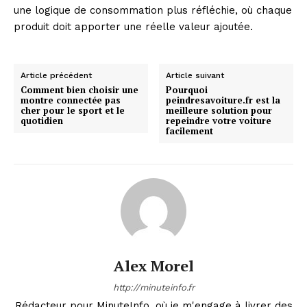
une logique de consommation plus réfléchie, où chaque
produit doit apporter une réelle valeur ajoutée.
Company
Article précédent
Article suivant
About
Comment bien choisir une
Pourquoi
montre connectée pas
peindresavoiture.fr est la
Contact us
cher pour le sport et le
meilleure solution pour
quotidien
repeindre votre voiture
Subscription Plans
facilement
My account
Alex Morel
http://minuteinfo.fr
Rédacteur pour MinuteInfo, où je m'engage à livrer des