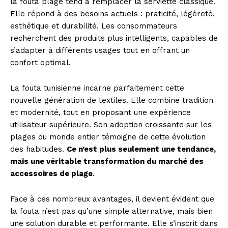
la fouta plage tend à remplacer la serviette classique.
Elle répond à des besoins actuels : praticité, légèreté,
esthétique et durabilité. Les consommateurs
recherchent des produits plus intelligents, capables de
s’adapter à différents usages tout en offrant un
confort optimal.
News Week
Magazine PRO
La fouta tunisienne incarne parfaitement cette
nouvelle génération de textiles. Elle combine tradition
et modernité, tout en proposant une expérience
utilisateur supérieure. Son adoption croissante sur les
plages du monde entier témoigne de cette évolution
des habitudes.
Ce n’est plus seulement une tendance,
mais une véritable transformation du marché des
accessoires de plage
.
Face à ces nombreux avantages, il devient évident que
la fouta n’est pas qu’une simple alternative, mais bien
SUBSCRIBE NOW
une solution durable et performante. Elle s’inscrit dans