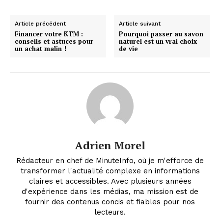
Article précédent
Article suivant
Financer votre KTM :
Pourquoi passer au savon
conseils et astuces pour
naturel est un vrai choix
un achat malin !
de vie
SUBSCRIBE NOW
Company
Adrien Morel
Rédacteur en chef de MinuteInfo, où je m'efforce de
About
transformer l'actualité complexe en informations
Contact us
claires et accessibles. Avec plusieurs années
Subscription Plans
d'expérience dans les médias, ma mission est de
fournir des contenus concis et fiables pour nos
My account
lecteurs.