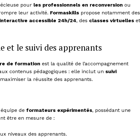
Contact us
précieuse pour
les professionnels en reconversion
ou
Subscription Plans
rompre leur activité.
Formaskills
propose notamment des
interactive accessible 24h/24
, des
classes virtuelles
e
My account
et le suivi des apprenants
E NOW
re de formation
est la qualité de l’accompagnement
aux contenus pédagogiques : elle inclut un
suivi
maximiser la réussite des apprenants.
e équipe de
formateurs expérimentés
, possédant une
ent être en mesure de :
 aux niveaux des apprenants.