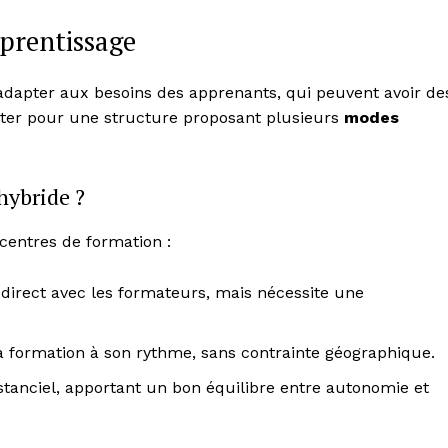
pprentissage
’adapter aux besoins des apprenants, qui peuvent avoir de
Opter pour une structure proposant plusieurs
modes
hybride ?
centres de formation :
irect avec les formateurs, mais nécessite une
Week
e PRO
a formation à son rythme, sans contrainte géographique.
Company
stanciel, apportant un bon équilibre entre autonomie et
About