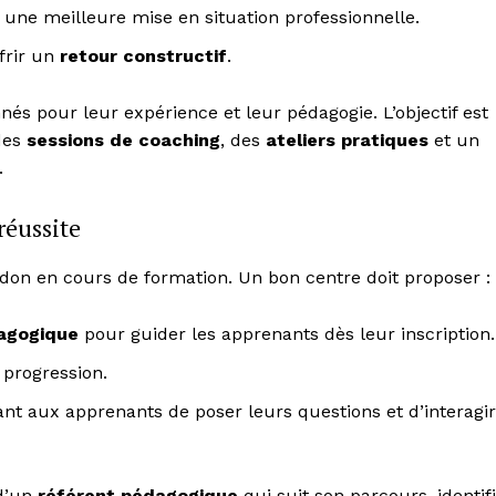
une meilleure mise en situation professionnelle.
ffrir un
retour constructif
.
nnés pour leur expérience et leur pédagogie. L’objectif est
des
sessions de coaching
, des
ateliers pratiques
et un
.
réussite
ndon en cours de formation. Un bon centre doit proposer :
agogique
pour guider les apprenants dès leur inscription.
progression.
t aux apprenants de poser leurs questions et d’interagir
 d’un
référent pédagogique
qui suit son parcours, identif