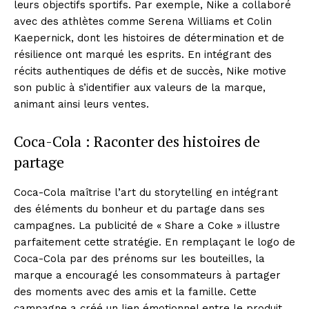
leurs objectifs sportifs. Par exemple, Nike a collaboré
avec des athlètes comme Serena Williams et Colin
SUBSCRIBE NOW
Kaepernick, dont les histoires de détermination et de
résilience ont marqué les esprits. En intégrant des
récits authentiques de défis et de succès, Nike motive
son public à s’identifier aux valeurs de la marque,
Company
animant ainsi leurs ventes.
About
Coca-Cola : Raconter des histoires de
Contact us
partage
Subscription Plans
My account
Coca-Cola maîtrise l’art du storytelling en intégrant
des éléments du bonheur et du partage dans ses
campagnes. La publicité de « Share a Coke » illustre
parfaitement cette stratégie. En remplaçant le logo de
Coca-Cola par des prénoms sur les bouteilles, la
marque a encouragé les consommateurs à partager
des moments avec des amis et la famille. Cette
campagne a créé un lien émotionnel entre le produit