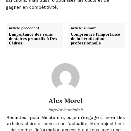
sanctions, mais aussi d’optimiser les coûts et de
gagner en compétitivité.
Company
Article précédent
Article suivant
L’importance des soins
Comprendre l’importance
About
dentaires proactifs à Des
de la dératisation
Cèdres
professionnelle
Contact us
Subscription Plans
My account
Alex Morel
http://minuteinfo.fr
Rédacteur pour MinuteInfo, où je m'engage à livrer des
articles clairs et concis sur l'actualité. Mon objectif est
de rendre l'information accessible à tous, avec une