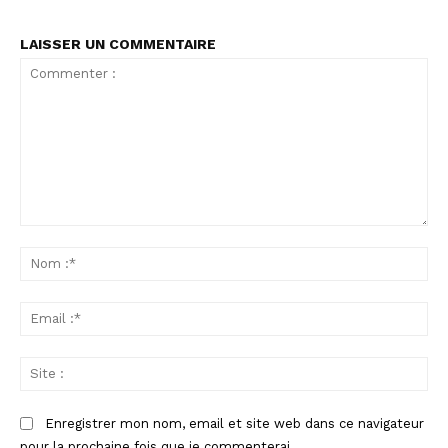
LAISSER UN COMMENTAIRE
Commenter
:
No
:*
Ema
:*
Sit
:
Enregistrer mon nom, email et site web dans ce navigateur
pour la prochaine fois que je commenterai.